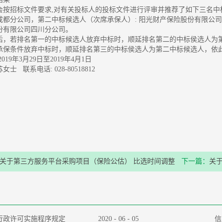
会按招标文件要求,对有关投标人的投标文件进行评审并推荐了如下三名中
成都分公司，第二中标候选人（次席承保人）: 阳光财产保险股份有限公司
份有限公司四川分公司。
后，若排名第一的中标候选人放弃中标时，顺延排名第二的中标侯选人为
承保条件放弃中标时，顺延排名第三的中标侯选人为第二中标候选人，依
019年3月29日至2019年4月1日
士 联系电话: 028-80518812
关于第三方服务平台采购项目（保险公估） 比选时间调整
下一篇：
关于
行政许可实施程序规定
2020
-
06
-
05
信