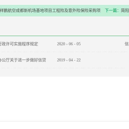
祥鹏航空成都新机场基地项目工程险及意外险保险采购项
下一篇：
简阳
果公示
行政许可实施程序规定
2020
-
06
-
05
信
办公厅关于进一步做好信贷
2019
-
04
-
22
实体经济质效的通知