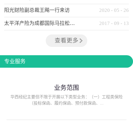
阳光财险副总裁王飚一行来访
2020
-
05
-
26
太平洋产险为成都国际马拉松提供全方位保险保障
2017
-
09
-
13
查看更多
专业服务
业务范围
华西经纪主要但不限于开展以下类型业务：（一）工程类保险
（投标保函、履约保函、预付款保函、...
质量保函、建筑工程/安装工程一切险、建筑工程施工人员团体意
外伤害综合保险、建筑施工企业雇主责任保险等）；（二）政府