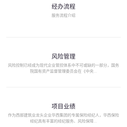
民生类保险（安全生产责任险、环境污染责任险、食品安全责任
经办流程
险、政府公共安全责任保险/自然灾害公众责任保险、精神病监护
人责任险、首台套/首版次保险、科技保险等）；（三）传统财产
服务流程介绍
险业务（车辆保险、企业财产保险、雇主责任险、企业员工团体
意外险、公众责任险、诉讼财产保全保函等）；（四）传统人身
险业务（意外险、健康险、养老险/年金等）；（五）其他定制保
险产品；（六）保险招投标业务。随着业务的开展，华西经纪会
逐步向集团产业链上下游延伸保险经纪服务，不仅把专业的建筑
工程领域保险经纪服务提供给同业企业，同时也为社会各行业提
供专业、优质的保险经纪服务。
风险管理
风险控制已经成为现代企业管控体系中不可或缺的一部分，国务
院国有资产监督管理委员会在《中央...
企业全面风险管理指引》中明确要求中央企业要建立风险管理组
织体系、制定风险管理措施、设立风险管理部门或聘请专业机构
进行风险管理。 四川华西保险经纪有限公司作为保险经纪人
项目业绩
能够为客户降低风险管理成本，提高经营效率；能够为企业提供
从风险评估、风险分析、风险防范、风险转移到灾后防损、索赔
作为西部建筑业龙头企业华西集团的专属保险经纪人，华西保险
等全方位、全过程、专家式的服务，拓展和深化由保险公司提供
经纪具有丰富的经纪服务、风险保障...
的传统服务，免却客户的后顾之忧。