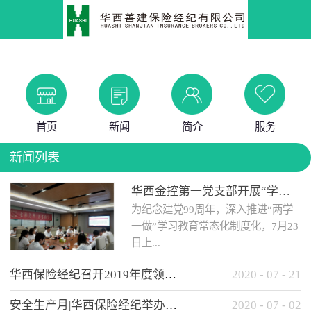
首页
新闻
简介
服务
新闻列表
华西金控第一党支部开展“学党史 知党情 做合格党员”主题教育工作会
为纪念建党99周年，深入推进“两学
一做”学习教育常态化制度化，7月23
日上...
华西保险经纪召开2019年度领导班子述职考核工作会
2020
-
07
-
21
午，华西金控第一党支部举办了“学
安全生产月|华西保险经纪举办应急消防安全知识培训
2020
-
07
-
02
党史、知党情、...