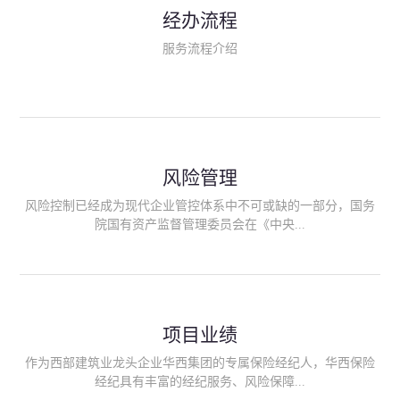
民生类保险（安全生产责任险、环境污染责任险、食品安全责任
经办流程
险、政府公共安全责任保险/自然灾害公众责任保险、精神病监护
人责任险、首台套/首版次保险、科技保险等）；（三）传统财产
服务流程介绍
险业务（车辆保险、企业财产保险、雇主责任险、企业员工团体
意外险、公众责任险、诉讼财产保全保函等）；（四）传统人身
险业务（意外险、健康险、养老险/年金等）；（五）其他定制保
险产品；（六）保险招投标业务。随着业务的开展，华西经纪会
逐步向集团产业链上下游延伸保险经纪服务，不仅把专业的建筑
工程领域保险经纪服务提供给同业企业，同时也为社会各行业提
供专业、优质的保险经纪服务。
风险管理
风险控制已经成为现代企业管控体系中不可或缺的一部分，国务
院国有资产监督管理委员会在《中央...
企业全面风险管理指引》中明确要求中央企业要建立风险管理组
织体系、制定风险管理措施、设立风险管理部门或聘请专业机构
进行风险管理。 四川华西保险经纪有限公司作为保险经纪人
项目业绩
能够为客户降低风险管理成本，提高经营效率；能够为企业提供
从风险评估、风险分析、风险防范、风险转移到灾后防损、索赔
作为西部建筑业龙头企业华西集团的专属保险经纪人，华西保险
等全方位、全过程、专家式的服务，拓展和深化由保险公司提供
经纪具有丰富的经纪服务、风险保障...
的传统服务，免却客户的后顾之忧。