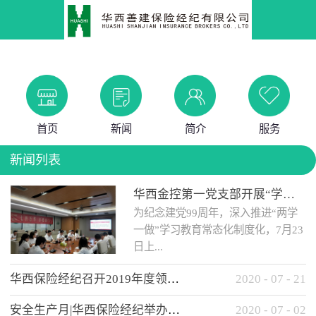
首页
新闻
简介
服务
新闻列表
华西金控第一党支部开展“学党史 知党情 做合格党员”主题教育工作会
为纪念建党99周年，深入推进“两学
一做”学习教育常态化制度化，7月23
日上...
华西保险经纪召开2019年度领导班子述职考核工作会
2020
-
07
-
21
午，华西金控第一党支部举办了“学
安全生产月|华西保险经纪举办应急消防安全知识培训
2020
-
07
-
02
党史、知党情、...