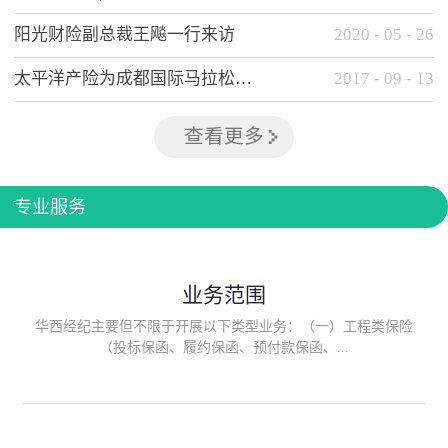
阳光财险副总裁王飚一行来访
2020
-
05
-
26
太平洋产险为成都国际马拉松提供全方位保险保障
2017
-
09
-
13
查看更多
专业服务
业务范围
华西经纪主要但不限于开展以下类型业务：（一）工程类保险
（投标保函、履约保函、预付款保函、...
质量保函、建筑工程/安装工程一切险、建筑工程施工人员团体意
外伤害综合保险、建筑施工企业雇主责任保险等）；（二）政府