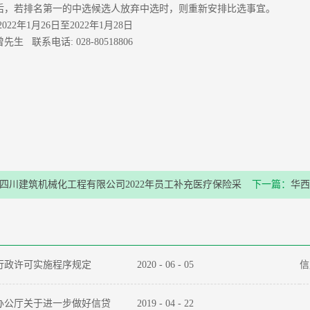
后，若排名第一的中选候选人放弃中选时，则重新安排比选事宜。
022年1月26日至2022年1月28日
生 联系电话: 028-80518806
四川建筑机械化工程有限公司2022年员工补充医疗保险采
下一篇：
华西
选结果公示
行政许可实施程序规定
2020
-
06
-
05
信
办公厅关于进一步做好信贷
2019
-
04
-
22