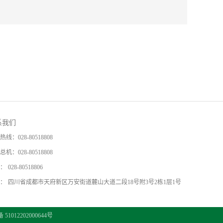
系我们
热线：
028-80518808
总机：
028-80518808
：
028-80518806
：
四川省成都市天府新区万安街道麓山大道二段18号附3号2栋1层1号
1012202000644号