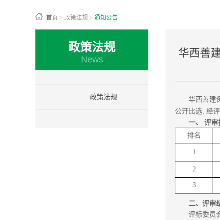
首页
>
政策法规
>
通知公告
政策法规
华西善
News
政策法规
华西善建
公开比选, 经
一、 评
排名
1
2
3
二、评审
评标委员