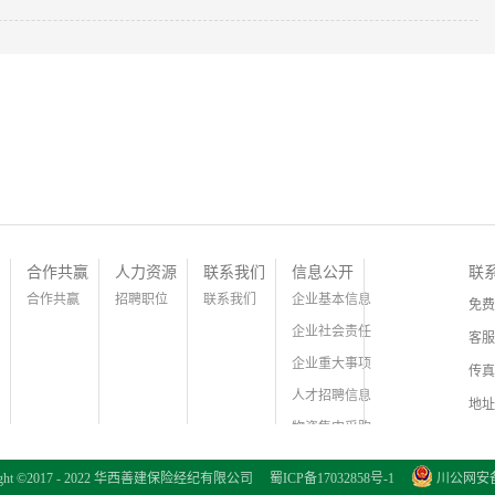
实体经济质效的通知
合作共赢
人力资源
联系我们
信息公开
联
合作共赢
招聘职位
联系我们
企业基本信息
免费
企业社会责任
客服
企业重大事项
传真
人才招聘信息
地址
物资集中采购
证件信息公示
right ©2017 - 2022 华西善建保险经纪有限公司
蜀ICP备17032858号-1
川公网安备 5