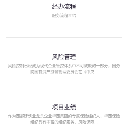
民生类保险（安全生产责任险、环境污染责任险、食品安全责任
经办流程
险、政府公共安全责任保险/自然灾害公众责任保险、精神病监护
人责任险、首台套/首版次保险、科技保险等）；（三）传统财产
服务流程介绍
险业务（车辆保险、企业财产保险、雇主责任险、企业员工团体
意外险、公众责任险、诉讼财产保全保函等）；（四）传统人身
险业务（意外险、健康险、养老险/年金等）；（五）其他定制保
险产品；（六）保险招投标业务。随着业务的开展，华西经纪会
逐步向集团产业链上下游延伸保险经纪服务，不仅把专业的建筑
工程领域保险经纪服务提供给同业企业，同时也为社会各行业提
供专业、优质的保险经纪服务。
风险管理
风险控制已经成为现代企业管控体系中不可或缺的一部分，国务
院国有资产监督管理委员会在《中央...
企业全面风险管理指引》中明确要求中央企业要建立风险管理组
织体系、制定风险管理措施、设立风险管理部门或聘请专业机构
进行风险管理。 四川华西保险经纪有限公司作为保险经纪人
项目业绩
能够为客户降低风险管理成本，提高经营效率；能够为企业提供
从风险评估、风险分析、风险防范、风险转移到灾后防损、索赔
作为西部建筑业龙头企业华西集团的专属保险经纪人，华西保险
等全方位、全过程、专家式的服务，拓展和深化由保险公司提供
经纪具有丰富的经纪服务、风险保障...
的传统服务，免却客户的后顾之忧。