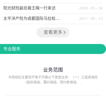
阳光财险副总裁王飚一行来访
2020
-
05
-
26
太平洋产险为成都国际马拉松提供全方位保险保障
2017
-
09
-
13
查看更多
专业服务
业务范围
华西经纪主要但不限于开展以下类型业务：（一）工程类保险
（投标保函、履约保函、预付款保函、...
质量保函、建筑工程/安装工程一切险、建筑工程施工人员团体意
外伤害综合保险、建筑施工企业雇主责任保险等）；（二）政府