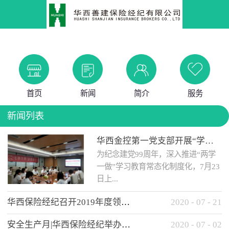
首页
新闻
简介
服务
新闻列表
华西金控第一党支部开展“学党史 知党情 做合格党员”主题教育工作会
为纪念建党99周年，深入推进“两学
一做”学习教育常态化制度化，7月23
日上...
华西保险经纪召开2019年度领导班子述职考核工作会
2020
-
07
-
21
午，华西金控第一党支部举办了“学
安全生产月|华西保险经纪举办应急消防安全知识培训
2020
-
07
-
02
党史、知党情、...