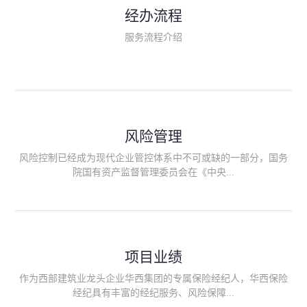
民生类保险（安全生产责任险、环境污染责任险、食品安全责任
经办流程
险、政府公共安全责任保险/自然灾害公众责任保险、精神病监护
人责任险、首台套/首版次保险、科技保险等）；（三）传统财产
服务流程介绍
险业务（车辆保险、企业财产保险、雇主责任险、企业员工团体
意外险、公众责任险、诉讼财产保全保函等）；（四）传统人身
险业务（意外险、健康险、养老险/年金等）；（五）其他定制保
险产品；（六）保险招投标业务。随着业务的开展，华西经纪会
逐步向集团产业链上下游延伸保险经纪服务，不仅把专业的建筑
工程领域保险经纪服务提供给同业企业，同时也为社会各行业提
供专业、优质的保险经纪服务。
风险管理
风险控制已经成为现代企业管控体系中不可或缺的一部分，国务
院国有资产监督管理委员会在《中央...
企业全面风险管理指引》中明确要求中央企业要建立风险管理组
织体系、制定风险管理措施、设立风险管理部门或聘请专业机构
进行风险管理。 四川华西保险经纪有限公司作为保险经纪人
项目业绩
能够为客户降低风险管理成本，提高经营效率；能够为企业提供
从风险评估、风险分析、风险防范、风险转移到灾后防损、索赔
作为西部建筑业龙头企业华西集团的专属保险经纪人，华西保险
等全方位、全过程、专家式的服务，拓展和深化由保险公司提供
经纪具有丰富的经纪服务、风险保障...
的传统服务，免却客户的后顾之忧。