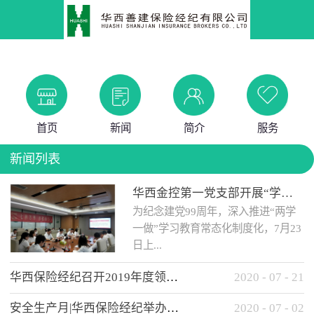
首页
新闻
简介
服务
新闻列表
华西金控第一党支部开展“学党史 知党情 做合格党员”主题教育工作会
为纪念建党99周年，深入推进“两学
一做”学习教育常态化制度化，7月23
日上...
华西保险经纪召开2019年度领导班子述职考核工作会
2020
-
07
-
21
午，华西金控第一党支部举办了“学
安全生产月|华西保险经纪举办应急消防安全知识培训
2020
-
07
-
02
党史、知党情、...