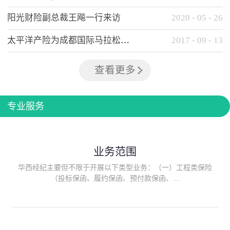
阳光财险副总裁王飚一行来访
2020
-
05
-
26
太平洋产险为成都国际马拉松提供全方位保险保障
2017
-
09
-
13
查看更多
专业服务
业务范围
华西经纪主要但不限于开展以下类型业务：（一）工程类保险
（投标保函、履约保函、预付款保函、...
质量保函、建筑工程/安装工程一切险、建筑工程施工人员团体意
外伤害综合保险、建筑施工企业雇主责任保险等）；（二）政府