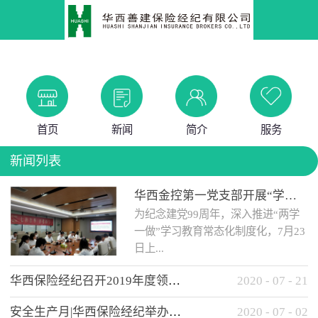
首页
新闻
简介
服务
新闻列表
华西金控第一党支部开展“学党史 知党情 做合格党员”主题教育工作会
为纪念建党99周年，深入推进“两学
一做”学习教育常态化制度化，7月23
日上...
华西保险经纪召开2019年度领导班子述职考核工作会
2020
-
07
-
21
午，华西金控第一党支部举办了“学
安全生产月|华西保险经纪举办应急消防安全知识培训
2020
-
07
-
02
党史、知党情、...