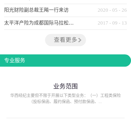
阳光财险副总裁王飚一行来访
2020
-
05
-
26
太平洋产险为成都国际马拉松提供全方位保险保障
2017
-
09
-
13
查看更多
专业服务
业务范围
华西经纪主要但不限于开展以下类型业务：（一）工程类保险
（投标保函、履约保函、预付款保函、...
质量保函、建筑工程/安装工程一切险、建筑工程施工人员团体意
外伤害综合保险、建筑施工企业雇主责任保险等）；（二）政府