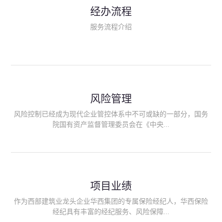
民生类保险（安全生产责任险、环境污染责任险、食品安全责任
经办流程
险、政府公共安全责任保险/自然灾害公众责任保险、精神病监护
人责任险、首台套/首版次保险、科技保险等）；（三）传统财产
服务流程介绍
险业务（车辆保险、企业财产保险、雇主责任险、企业员工团体
意外险、公众责任险、诉讼财产保全保函等）；（四）传统人身
险业务（意外险、健康险、养老险/年金等）；（五）其他定制保
险产品；（六）保险招投标业务。随着业务的开展，华西经纪会
逐步向集团产业链上下游延伸保险经纪服务，不仅把专业的建筑
工程领域保险经纪服务提供给同业企业，同时也为社会各行业提
供专业、优质的保险经纪服务。
风险管理
风险控制已经成为现代企业管控体系中不可或缺的一部分，国务
院国有资产监督管理委员会在《中央...
企业全面风险管理指引》中明确要求中央企业要建立风险管理组
织体系、制定风险管理措施、设立风险管理部门或聘请专业机构
进行风险管理。 四川华西保险经纪有限公司作为保险经纪人
项目业绩
能够为客户降低风险管理成本，提高经营效率；能够为企业提供
从风险评估、风险分析、风险防范、风险转移到灾后防损、索赔
作为西部建筑业龙头企业华西集团的专属保险经纪人，华西保险
等全方位、全过程、专家式的服务，拓展和深化由保险公司提供
经纪具有丰富的经纪服务、风险保障...
的传统服务，免却客户的后顾之忧。