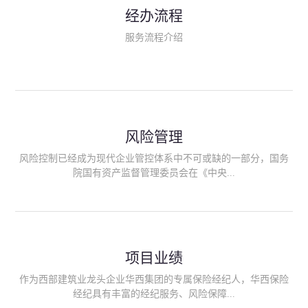
民生类保险（安全生产责任险、环境污染责任险、食品安全责任
经办流程
险、政府公共安全责任保险/自然灾害公众责任保险、精神病监护
人责任险、首台套/首版次保险、科技保险等）；（三）传统财产
服务流程介绍
险业务（车辆保险、企业财产保险、雇主责任险、企业员工团体
意外险、公众责任险、诉讼财产保全保函等）；（四）传统人身
险业务（意外险、健康险、养老险/年金等）；（五）其他定制保
险产品；（六）保险招投标业务。随着业务的开展，华西经纪会
逐步向集团产业链上下游延伸保险经纪服务，不仅把专业的建筑
工程领域保险经纪服务提供给同业企业，同时也为社会各行业提
供专业、优质的保险经纪服务。
风险管理
风险控制已经成为现代企业管控体系中不可或缺的一部分，国务
院国有资产监督管理委员会在《中央...
企业全面风险管理指引》中明确要求中央企业要建立风险管理组
织体系、制定风险管理措施、设立风险管理部门或聘请专业机构
进行风险管理。 四川华西保险经纪有限公司作为保险经纪人
项目业绩
能够为客户降低风险管理成本，提高经营效率；能够为企业提供
从风险评估、风险分析、风险防范、风险转移到灾后防损、索赔
作为西部建筑业龙头企业华西集团的专属保险经纪人，华西保险
等全方位、全过程、专家式的服务，拓展和深化由保险公司提供
经纪具有丰富的经纪服务、风险保障...
的传统服务，免却客户的后顾之忧。