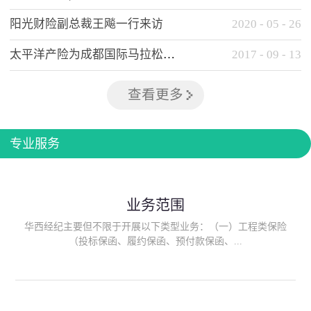
阳光财险副总裁王飚一行来访
2020
-
05
-
26
太平洋产险为成都国际马拉松提供全方位保险保障
2017
-
09
-
13
查看更多
专业服务
业务范围
华西经纪主要但不限于开展以下类型业务：（一）工程类保险
（投标保函、履约保函、预付款保函、...
质量保函、建筑工程/安装工程一切险、建筑工程施工人员团体意
外伤害综合保险、建筑施工企业雇主责任保险等）；（二）政府