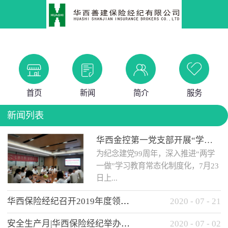
首页
新闻
简介
服务
新闻列表
华西金控第一党支部开展“学党史 知党情 做合格党员”主题教育工作会
为纪念建党99周年，深入推进“两学
一做”学习教育常态化制度化，7月23
日上...
华西保险经纪召开2019年度领导班子述职考核工作会
2020
-
07
-
21
午，华西金控第一党支部举办了“学
安全生产月|华西保险经纪举办应急消防安全知识培训
2020
-
07
-
02
党史、知党情、...