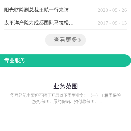
阳光财险副总裁王飚一行来访
2020
-
05
-
26
太平洋产险为成都国际马拉松提供全方位保险保障
2017
-
09
-
13
查看更多
专业服务
业务范围
华西经纪主要但不限于开展以下类型业务：（一）工程类保险
（投标保函、履约保函、预付款保函、...
质量保函、建筑工程/安装工程一切险、建筑工程施工人员团体意
外伤害综合保险、建筑施工企业雇主责任保险等）；（二）政府