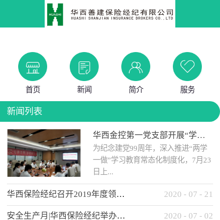
首页
新闻
简介
服务
新闻列表
华西金控第一党支部开展“学党史 知党情 做合格党员”主题教育工作会
为纪念建党99周年，深入推进“两学
一做”学习教育常态化制度化，7月23
日上...
华西保险经纪召开2019年度领导班子述职考核工作会
2020
-
07
-
21
午，华西金控第一党支部举办了“学
安全生产月|华西保险经纪举办应急消防安全知识培训
2020
-
07
-
02
党史、知党情、...