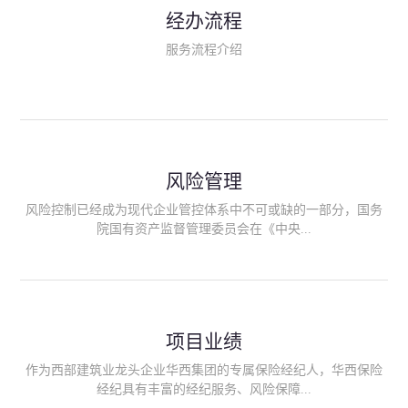
民生类保险（安全生产责任险、环境污染责任险、食品安全责任
经办流程
险、政府公共安全责任保险/自然灾害公众责任保险、精神病监护
人责任险、首台套/首版次保险、科技保险等）；（三）传统财产
服务流程介绍
险业务（车辆保险、企业财产保险、雇主责任险、企业员工团体
意外险、公众责任险、诉讼财产保全保函等）；（四）传统人身
险业务（意外险、健康险、养老险/年金等）；（五）其他定制保
险产品；（六）保险招投标业务。随着业务的开展，华西经纪会
逐步向集团产业链上下游延伸保险经纪服务，不仅把专业的建筑
工程领域保险经纪服务提供给同业企业，同时也为社会各行业提
供专业、优质的保险经纪服务。
风险管理
风险控制已经成为现代企业管控体系中不可或缺的一部分，国务
院国有资产监督管理委员会在《中央...
企业全面风险管理指引》中明确要求中央企业要建立风险管理组
织体系、制定风险管理措施、设立风险管理部门或聘请专业机构
进行风险管理。 四川华西保险经纪有限公司作为保险经纪人
项目业绩
能够为客户降低风险管理成本，提高经营效率；能够为企业提供
从风险评估、风险分析、风险防范、风险转移到灾后防损、索赔
作为西部建筑业龙头企业华西集团的专属保险经纪人，华西保险
等全方位、全过程、专家式的服务，拓展和深化由保险公司提供
经纪具有丰富的经纪服务、风险保障...
的传统服务，免却客户的后顾之忧。