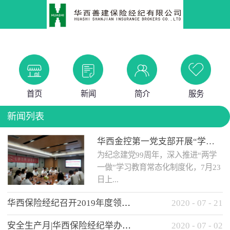
首页
新闻
简介
服务
新闻列表
华西金控第一党支部开展“学党史 知党情 做合格党员”主题教育工作会
为纪念建党99周年，深入推进“两学
一做”学习教育常态化制度化，7月23
日上...
华西保险经纪召开2019年度领导班子述职考核工作会
2020
-
07
-
21
午，华西金控第一党支部举办了“学
安全生产月|华西保险经纪举办应急消防安全知识培训
2020
-
07
-
02
党史、知党情、...