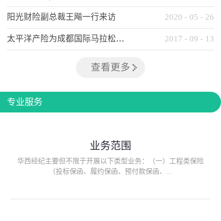
阳光财险副总裁王飚一行来访
2020
-
05
-
26
太平洋产险为成都国际马拉松提供全方位保险保障
2017
-
09
-
13
查看更多
专业服务
业务范围
华西经纪主要但不限于开展以下类型业务：（一）工程类保险
（投标保函、履约保函、预付款保函、...
质量保函、建筑工程/安装工程一切险、建筑工程施工人员团体意
外伤害综合保险、建筑施工企业雇主责任保险等）；（二）政府