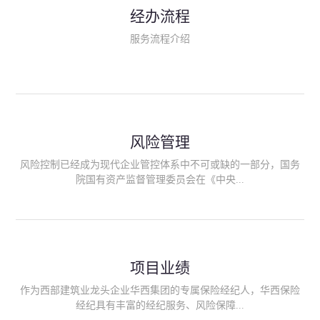
民生类保险（安全生产责任险、环境污染责任险、食品安全责任
经办流程
险、政府公共安全责任保险/自然灾害公众责任保险、精神病监护
人责任险、首台套/首版次保险、科技保险等）；（三）传统财产
服务流程介绍
险业务（车辆保险、企业财产保险、雇主责任险、企业员工团体
意外险、公众责任险、诉讼财产保全保函等）；（四）传统人身
险业务（意外险、健康险、养老险/年金等）；（五）其他定制保
险产品；（六）保险招投标业务。随着业务的开展，华西经纪会
逐步向集团产业链上下游延伸保险经纪服务，不仅把专业的建筑
工程领域保险经纪服务提供给同业企业，同时也为社会各行业提
供专业、优质的保险经纪服务。
风险管理
风险控制已经成为现代企业管控体系中不可或缺的一部分，国务
院国有资产监督管理委员会在《中央...
企业全面风险管理指引》中明确要求中央企业要建立风险管理组
织体系、制定风险管理措施、设立风险管理部门或聘请专业机构
进行风险管理。 四川华西保险经纪有限公司作为保险经纪人
项目业绩
能够为客户降低风险管理成本，提高经营效率；能够为企业提供
从风险评估、风险分析、风险防范、风险转移到灾后防损、索赔
作为西部建筑业龙头企业华西集团的专属保险经纪人，华西保险
等全方位、全过程、专家式的服务，拓展和深化由保险公司提供
经纪具有丰富的经纪服务、风险保障...
的传统服务，免却客户的后顾之忧。