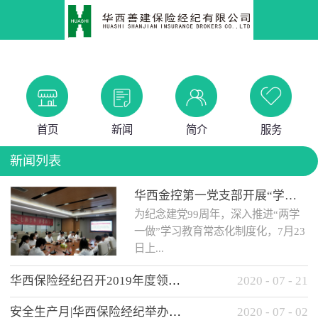
首页
新闻
简介
服务
新闻列表
华西金控第一党支部开展“学党史 知党情 做合格党员”主题教育工作会
为纪念建党99周年，深入推进“两学
一做”学习教育常态化制度化，7月23
日上...
华西保险经纪召开2019年度领导班子述职考核工作会
2020
-
07
-
21
午，华西金控第一党支部举办了“学
安全生产月|华西保险经纪举办应急消防安全知识培训
2020
-
07
-
02
党史、知党情、...