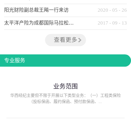
阳光财险副总裁王飚一行来访
2020
-
05
-
26
太平洋产险为成都国际马拉松提供全方位保险保障
2017
-
09
-
13
查看更多
专业服务
业务范围
华西经纪主要但不限于开展以下类型业务：（一）工程类保险
（投标保函、履约保函、预付款保函、...
质量保函、建筑工程/安装工程一切险、建筑工程施工人员团体意
外伤害综合保险、建筑施工企业雇主责任保险等）；（二）政府