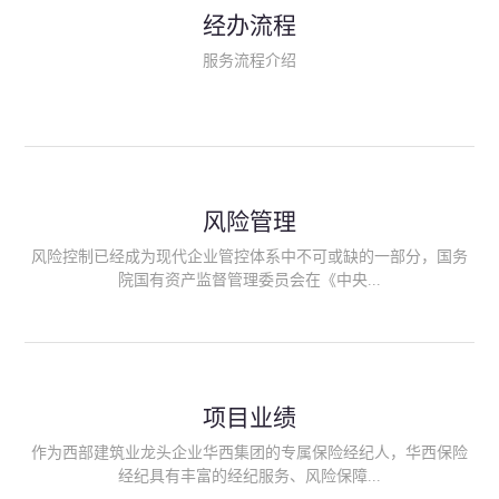
民生类保险（安全生产责任险、环境污染责任险、食品安全责任
经办流程
险、政府公共安全责任保险/自然灾害公众责任保险、精神病监护
人责任险、首台套/首版次保险、科技保险等）；（三）传统财产
服务流程介绍
险业务（车辆保险、企业财产保险、雇主责任险、企业员工团体
意外险、公众责任险、诉讼财产保全保函等）；（四）传统人身
险业务（意外险、健康险、养老险/年金等）；（五）其他定制保
险产品；（六）保险招投标业务。随着业务的开展，华西经纪会
逐步向集团产业链上下游延伸保险经纪服务，不仅把专业的建筑
工程领域保险经纪服务提供给同业企业，同时也为社会各行业提
供专业、优质的保险经纪服务。
风险管理
风险控制已经成为现代企业管控体系中不可或缺的一部分，国务
院国有资产监督管理委员会在《中央...
企业全面风险管理指引》中明确要求中央企业要建立风险管理组
织体系、制定风险管理措施、设立风险管理部门或聘请专业机构
进行风险管理。 四川华西保险经纪有限公司作为保险经纪人
项目业绩
能够为客户降低风险管理成本，提高经营效率；能够为企业提供
从风险评估、风险分析、风险防范、风险转移到灾后防损、索赔
作为西部建筑业龙头企业华西集团的专属保险经纪人，华西保险
等全方位、全过程、专家式的服务，拓展和深化由保险公司提供
经纪具有丰富的经纪服务、风险保障...
的传统服务，免却客户的后顾之忧。