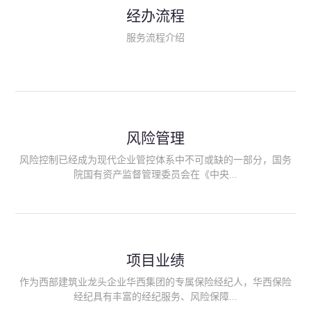
民生类保险（安全生产责任险、环境污染责任险、食品安全责任
经办流程
险、政府公共安全责任保险/自然灾害公众责任保险、精神病监护
人责任险、首台套/首版次保险、科技保险等）；（三）传统财产
服务流程介绍
险业务（车辆保险、企业财产保险、雇主责任险、企业员工团体
意外险、公众责任险、诉讼财产保全保函等）；（四）传统人身
险业务（意外险、健康险、养老险/年金等）；（五）其他定制保
险产品；（六）保险招投标业务。随着业务的开展，华西经纪会
逐步向集团产业链上下游延伸保险经纪服务，不仅把专业的建筑
工程领域保险经纪服务提供给同业企业，同时也为社会各行业提
供专业、优质的保险经纪服务。
风险管理
风险控制已经成为现代企业管控体系中不可或缺的一部分，国务
院国有资产监督管理委员会在《中央...
企业全面风险管理指引》中明确要求中央企业要建立风险管理组
织体系、制定风险管理措施、设立风险管理部门或聘请专业机构
进行风险管理。 四川华西保险经纪有限公司作为保险经纪人
项目业绩
能够为客户降低风险管理成本，提高经营效率；能够为企业提供
从风险评估、风险分析、风险防范、风险转移到灾后防损、索赔
作为西部建筑业龙头企业华西集团的专属保险经纪人，华西保险
等全方位、全过程、专家式的服务，拓展和深化由保险公司提供
经纪具有丰富的经纪服务、风险保障...
的传统服务，免却客户的后顾之忧。