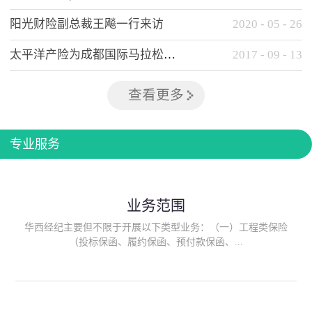
阳光财险副总裁王飚一行来访
2020
-
05
-
26
太平洋产险为成都国际马拉松提供全方位保险保障
2017
-
09
-
13
查看更多
专业服务
业务范围
华西经纪主要但不限于开展以下类型业务：（一）工程类保险
（投标保函、履约保函、预付款保函、...
质量保函、建筑工程/安装工程一切险、建筑工程施工人员团体意
外伤害综合保险、建筑施工企业雇主责任保险等）；（二）政府