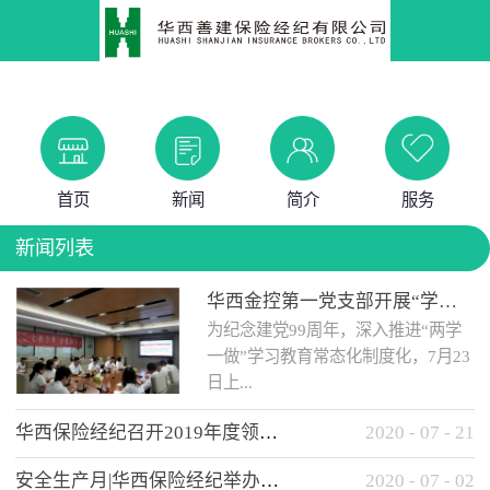
首页
新闻
简介
服务
新闻列表
华西金控第一党支部开展“学党史 知党情 做合格党员”主题教育工作会
为纪念建党99周年，深入推进“两学
一做”学习教育常态化制度化，7月23
日上...
华西保险经纪召开2019年度领导班子述职考核工作会
2020
-
07
-
21
午，华西金控第一党支部举办了“学
安全生产月|华西保险经纪举办应急消防安全知识培训
2020
-
07
-
02
党史、知党情、...