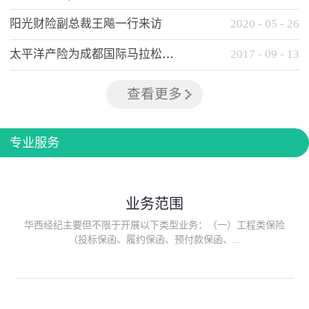
阳光财险副总裁王飚一行来访
2020
-
05
-
26
太平洋产险为成都国际马拉松提供全方位保险保障
2017
-
09
-
13
查看更多
专业服务
业务范围
华西经纪主要但不限于开展以下类型业务：（一）工程类保险
（投标保函、履约保函、预付款保函、...
质量保函、建筑工程/安装工程一切险、建筑工程施工人员团体意
外伤害综合保险、建筑施工企业雇主责任保险等）；（二）政府