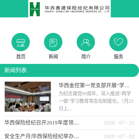
首页
新闻
简介
服务
新闻列表
华西金控第一党支部开展“学党史 知党情 做合格党员”主题教育工作会
为纪念建党99周年，深入推进“两学
一做”学习教育常态化制度化，7月23
日上...
华西保险经纪召开2019年度领导班子述职考核工作会
2020
-
07
-
21
午，华西金控第一党支部举办了“学
安全生产月|华西保险经纪举办应急消防安全知识培训
2020
-
07
-
02
党史、知党情、...