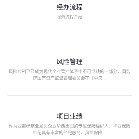
民生类保险（安全生产责任险、环境污染责任险、食品安全责任
经办流程
险、政府公共安全责任保险/自然灾害公众责任保险、精神病监护
人责任险、首台套/首版次保险、科技保险等）；（三）传统财产
服务流程介绍
险业务（车辆保险、企业财产保险、雇主责任险、企业员工团体
意外险、公众责任险、诉讼财产保全保函等）；（四）传统人身
险业务（意外险、健康险、养老险/年金等）；（五）其他定制保
险产品；（六）保险招投标业务。随着业务的开展，华西经纪会
逐步向集团产业链上下游延伸保险经纪服务，不仅把专业的建筑
工程领域保险经纪服务提供给同业企业，同时也为社会各行业提
供专业、优质的保险经纪服务。
风险管理
风险控制已经成为现代企业管控体系中不可或缺的一部分，国务
院国有资产监督管理委员会在《中央...
企业全面风险管理指引》中明确要求中央企业要建立风险管理组
织体系、制定风险管理措施、设立风险管理部门或聘请专业机构
进行风险管理。 四川华西保险经纪有限公司作为保险经纪人
项目业绩
能够为客户降低风险管理成本，提高经营效率；能够为企业提供
从风险评估、风险分析、风险防范、风险转移到灾后防损、索赔
作为西部建筑业龙头企业华西集团的专属保险经纪人，华西保险
等全方位、全过程、专家式的服务，拓展和深化由保险公司提供
经纪具有丰富的经纪服务、风险保障...
的传统服务，免却客户的后顾之忧。