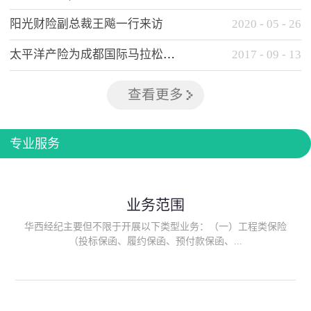
阳光财险副总裁王飚一行来访
2020
-
05
-
26
太平洋产险为成都国际马拉松提供全方位保险保障
2017
-
09
-
13
查看更多
专业服务
业务范围
华西经纪主要但不限于开展以下类型业务：（一）工程类保险
（投标保函、履约保函、预付款保函、...
质量保函、建筑工程/安装工程一切险、建筑工程施工人员团体意
外伤害综合保险、建筑施工企业雇主责任保险等）；（二）政府