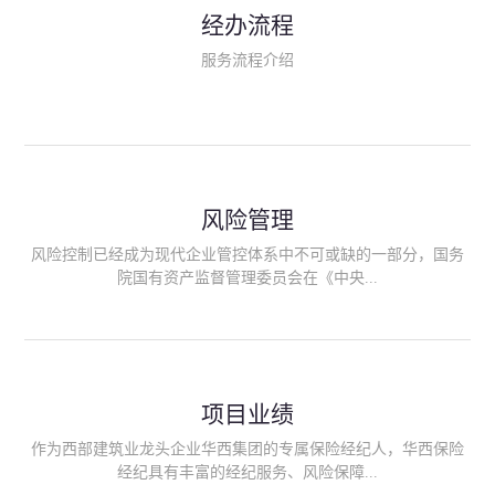
民生类保险（安全生产责任险、环境污染责任险、食品安全责任
经办流程
险、政府公共安全责任保险/自然灾害公众责任保险、精神病监护
人责任险、首台套/首版次保险、科技保险等）；（三）传统财产
服务流程介绍
险业务（车辆保险、企业财产保险、雇主责任险、企业员工团体
意外险、公众责任险、诉讼财产保全保函等）；（四）传统人身
险业务（意外险、健康险、养老险/年金等）；（五）其他定制保
险产品；（六）保险招投标业务。随着业务的开展，华西经纪会
逐步向集团产业链上下游延伸保险经纪服务，不仅把专业的建筑
工程领域保险经纪服务提供给同业企业，同时也为社会各行业提
供专业、优质的保险经纪服务。
风险管理
风险控制已经成为现代企业管控体系中不可或缺的一部分，国务
院国有资产监督管理委员会在《中央...
企业全面风险管理指引》中明确要求中央企业要建立风险管理组
织体系、制定风险管理措施、设立风险管理部门或聘请专业机构
进行风险管理。 四川华西保险经纪有限公司作为保险经纪人
项目业绩
能够为客户降低风险管理成本，提高经营效率；能够为企业提供
从风险评估、风险分析、风险防范、风险转移到灾后防损、索赔
作为西部建筑业龙头企业华西集团的专属保险经纪人，华西保险
等全方位、全过程、专家式的服务，拓展和深化由保险公司提供
经纪具有丰富的经纪服务、风险保障...
的传统服务，免却客户的后顾之忧。