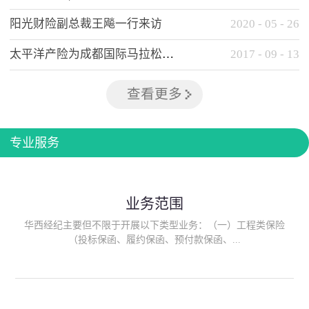
阳光财险副总裁王飚一行来访
2020
-
05
-
26
太平洋产险为成都国际马拉松提供全方位保险保障
2017
-
09
-
13
查看更多
专业服务
业务范围
华西经纪主要但不限于开展以下类型业务：（一）工程类保险
（投标保函、履约保函、预付款保函、...
质量保函、建筑工程/安装工程一切险、建筑工程施工人员团体意
外伤害综合保险、建筑施工企业雇主责任保险等）；（二）政府