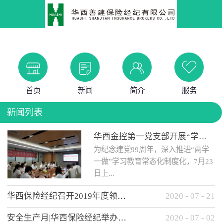
首页
新闻
简介
服务
新闻列表
华西金控第一党支部开展“学党史 知党情 做合格党员”主题教育工作会
为纪念建党99周年，深入推进“两学
一做”学习教育常态化制度化，7月23
日上...
华西保险经纪召开2019年度领导班子述职考核工作会
2020
-
07
-
21
午，华西金控第一党支部举办了“学
安全生产月|华西保险经纪举办应急消防安全知识培训
2020
-
07
-
02
党史、知党情、...