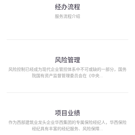
民生类保险（安全生产责任险、环境污染责任险、食品安全责任
经办流程
险、政府公共安全责任保险/自然灾害公众责任保险、精神病监护
人责任险、首台套/首版次保险、科技保险等）；（三）传统财产
服务流程介绍
险业务（车辆保险、企业财产保险、雇主责任险、企业员工团体
意外险、公众责任险、诉讼财产保全保函等）；（四）传统人身
险业务（意外险、健康险、养老险/年金等）；（五）其他定制保
险产品；（六）保险招投标业务。随着业务的开展，华西经纪会
逐步向集团产业链上下游延伸保险经纪服务，不仅把专业的建筑
工程领域保险经纪服务提供给同业企业，同时也为社会各行业提
供专业、优质的保险经纪服务。
风险管理
风险控制已经成为现代企业管控体系中不可或缺的一部分，国务
院国有资产监督管理委员会在《中央...
企业全面风险管理指引》中明确要求中央企业要建立风险管理组
织体系、制定风险管理措施、设立风险管理部门或聘请专业机构
进行风险管理。 四川华西保险经纪有限公司作为保险经纪人
项目业绩
能够为客户降低风险管理成本，提高经营效率；能够为企业提供
从风险评估、风险分析、风险防范、风险转移到灾后防损、索赔
作为西部建筑业龙头企业华西集团的专属保险经纪人，华西保险
等全方位、全过程、专家式的服务，拓展和深化由保险公司提供
经纪具有丰富的经纪服务、风险保障...
的传统服务，免却客户的后顾之忧。