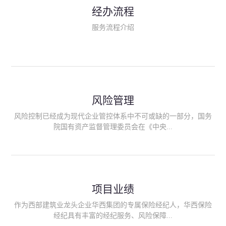
民生类保险（安全生产责任险、环境污染责任险、食品安全责任
经办流程
险、政府公共安全责任保险/自然灾害公众责任保险、精神病监护
人责任险、首台套/首版次保险、科技保险等）；（三）传统财产
服务流程介绍
险业务（车辆保险、企业财产保险、雇主责任险、企业员工团体
意外险、公众责任险、诉讼财产保全保函等）；（四）传统人身
险业务（意外险、健康险、养老险/年金等）；（五）其他定制保
险产品；（六）保险招投标业务。随着业务的开展，华西经纪会
逐步向集团产业链上下游延伸保险经纪服务，不仅把专业的建筑
工程领域保险经纪服务提供给同业企业，同时也为社会各行业提
供专业、优质的保险经纪服务。
风险管理
风险控制已经成为现代企业管控体系中不可或缺的一部分，国务
院国有资产监督管理委员会在《中央...
企业全面风险管理指引》中明确要求中央企业要建立风险管理组
织体系、制定风险管理措施、设立风险管理部门或聘请专业机构
进行风险管理。 四川华西保险经纪有限公司作为保险经纪人
项目业绩
能够为客户降低风险管理成本，提高经营效率；能够为企业提供
从风险评估、风险分析、风险防范、风险转移到灾后防损、索赔
作为西部建筑业龙头企业华西集团的专属保险经纪人，华西保险
等全方位、全过程、专家式的服务，拓展和深化由保险公司提供
经纪具有丰富的经纪服务、风险保障...
的传统服务，免却客户的后顾之忧。