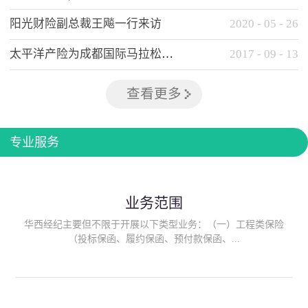
阳光财险副总裁王飚一行来访
2020
-
05
-
26
太平洋产险为成都国际马拉松提供全方位保险保障
2017
-
09
-
13
查看更多
专业服务
业务范围
华西经纪主要但不限于开展以下类型业务：（一）工程类保险
（投标保函、履约保函、预付款保函、...
质量保函、建筑工程/安装工程一切险、建筑工程施工人员团体意
外伤害综合保险、建筑施工企业雇主责任保险等）；（二）政府