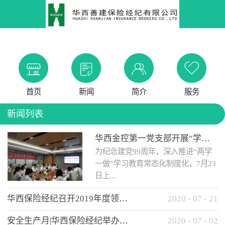
首页
新闻
简介
服务
新闻列表
华西金控第一党支部开展“学党史 知党情 做合格党员”主题教育工作会
为纪念建党99周年，深入推进“两学
一做”学习教育常态化制度化，7月23
日上...
华西保险经纪召开2019年度领导班子述职考核工作会
2020
-
07
-
21
午，华西金控第一党支部举办了“学
安全生产月|华西保险经纪举办应急消防安全知识培训
2020
-
07
-
02
党史、知党情、...