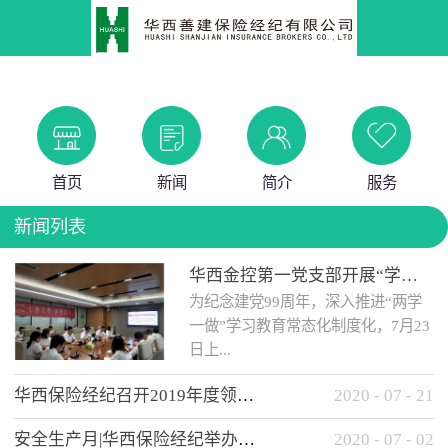
首页
新闻
简介
服务
新闻列表
华西金控第一党支部开展“学党史 知党情 做合格党员”主题教育工作会
为纪念建党99周年，深入推进“两学
一做”学习教育常态化制度化，7月23
日上...
华西保险经纪召开2019年度领导班子述职考核工作会
2020
-
07
-
21
午，华西金控第一党支部举办了“学
安全生产月|华西保险经纪举办应急消防安全知识培训
2020
-
07
-
02
党史、知党情、...