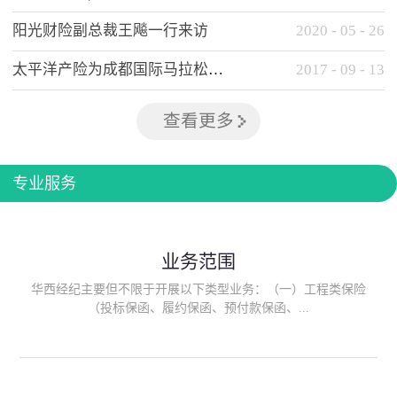
阳光财险副总裁王飚一行来访
2020
-
05
-
26
太平洋产险为成都国际马拉松提供全方位保险保障
2017
-
09
-
13
查看更多
专业服务
业务范围
华西经纪主要但不限于开展以下类型业务：（一）工程类保险
（投标保函、履约保函、预付款保函、...
质量保函、建筑工程/安装工程一切险、建筑工程施工人员团体意
外伤害综合保险、建筑施工企业雇主责任保险等）；（二）政府