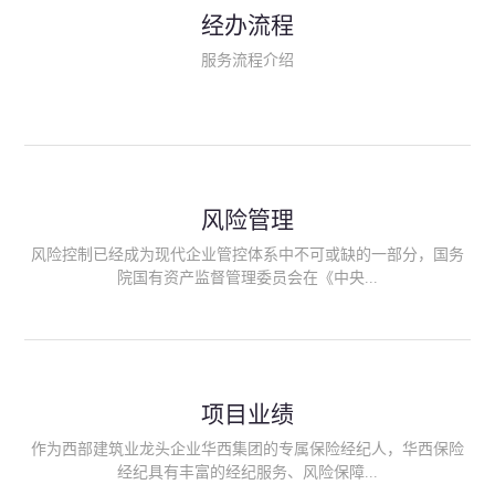
民生类保险（安全生产责任险、环境污染责任险、食品安全责任
经办流程
险、政府公共安全责任保险/自然灾害公众责任保险、精神病监护
人责任险、首台套/首版次保险、科技保险等）；（三）传统财产
服务流程介绍
险业务（车辆保险、企业财产保险、雇主责任险、企业员工团体
意外险、公众责任险、诉讼财产保全保函等）；（四）传统人身
险业务（意外险、健康险、养老险/年金等）；（五）其他定制保
险产品；（六）保险招投标业务。随着业务的开展，华西经纪会
逐步向集团产业链上下游延伸保险经纪服务，不仅把专业的建筑
工程领域保险经纪服务提供给同业企业，同时也为社会各行业提
供专业、优质的保险经纪服务。
风险管理
风险控制已经成为现代企业管控体系中不可或缺的一部分，国务
院国有资产监督管理委员会在《中央...
企业全面风险管理指引》中明确要求中央企业要建立风险管理组
织体系、制定风险管理措施、设立风险管理部门或聘请专业机构
进行风险管理。 四川华西保险经纪有限公司作为保险经纪人
项目业绩
能够为客户降低风险管理成本，提高经营效率；能够为企业提供
从风险评估、风险分析、风险防范、风险转移到灾后防损、索赔
作为西部建筑业龙头企业华西集团的专属保险经纪人，华西保险
等全方位、全过程、专家式的服务，拓展和深化由保险公司提供
经纪具有丰富的经纪服务、风险保障...
的传统服务，免却客户的后顾之忧。