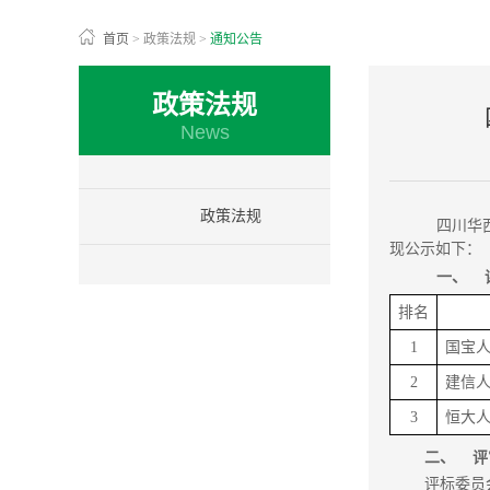
首页
>
政策法规
>
通知公告
政策法规
News
政策法规
四川华西
现公示如下：
一、
排名
1
国宝
2
建信
3
恒大
二、
评
评标委员会按