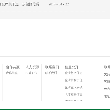
办公厅关于进一步做好信贷
2019
-
04
-
22
实体经济质效的通知
合作共赢
人力资源
联系我们
信息公开
联
合作共赢
招聘职位
联系我们
企业基本信息
免费
企业社会责任
客服
企业重大事项
传真
人才招聘信息
地址
物资集中采购
证件信息公示