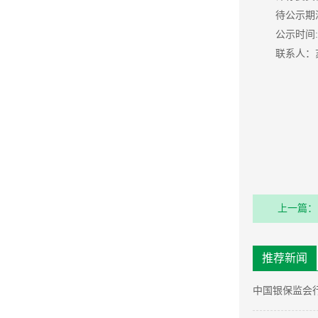
待公示期满后
公示时间:202
联系人：苏女士 
上一篇：
项目比选
推荐新闻
中国银保监会