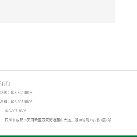
系我们
热线：
028-80518808
总机：
028-80518808
：
028-80518806
：
四川省成都市天府新区万安街道麓山大道二段18号附3号2栋1层1号