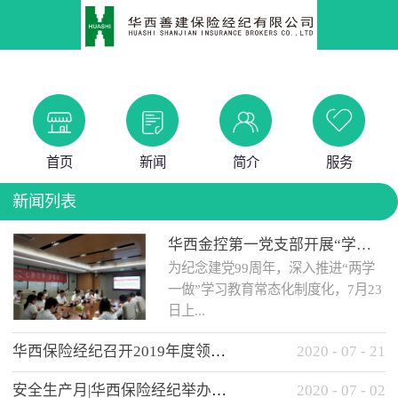
首页
新闻
简介
服务
新闻列表
华西金控第一党支部开展“学党史 知党情 做合格党员”主题教育工作会
为纪念建党99周年，深入推进“两学
一做”学习教育常态化制度化，7月23
日上...
华西保险经纪召开2019年度领导班子述职考核工作会
2020
-
07
-
21
午，华西金控第一党支部举办了“学
安全生产月|华西保险经纪举办应急消防安全知识培训
2020
-
07
-
02
党史、知党情、...