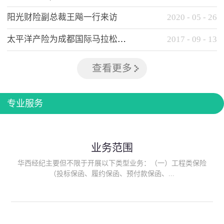
阳光财险副总裁王飚一行来访
2020
-
05
-
26
太平洋产险为成都国际马拉松提供全方位保险保障
2017
-
09
-
13
查看更多
专业服务
业务范围
华西经纪主要但不限于开展以下类型业务：（一）工程类保险
（投标保函、履约保函、预付款保函、...
质量保函、建筑工程/安装工程一切险、建筑工程施工人员团体意
外伤害综合保险、建筑施工企业雇主责任保险等）；（二）政府