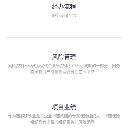
民生类保险（安全生产责任险、环境污染责任险、食品安全责任
经办流程
险、政府公共安全责任保险/自然灾害公众责任保险、精神病监护
人责任险、首台套/首版次保险、科技保险等）；（三）传统财产
服务流程介绍
险业务（车辆保险、企业财产保险、雇主责任险、企业员工团体
意外险、公众责任险、诉讼财产保全保函等）；（四）传统人身
险业务（意外险、健康险、养老险/年金等）；（五）其他定制保
险产品；（六）保险招投标业务。随着业务的开展，华西经纪会
逐步向集团产业链上下游延伸保险经纪服务，不仅把专业的建筑
工程领域保险经纪服务提供给同业企业，同时也为社会各行业提
供专业、优质的保险经纪服务。
风险管理
风险控制已经成为现代企业管控体系中不可或缺的一部分，国务
院国有资产监督管理委员会在《中央...
企业全面风险管理指引》中明确要求中央企业要建立风险管理组
织体系、制定风险管理措施、设立风险管理部门或聘请专业机构
进行风险管理。 四川华西保险经纪有限公司作为保险经纪人
项目业绩
能够为客户降低风险管理成本，提高经营效率；能够为企业提供
从风险评估、风险分析、风险防范、风险转移到灾后防损、索赔
作为西部建筑业龙头企业华西集团的专属保险经纪人，华西保险
等全方位、全过程、专家式的服务，拓展和深化由保险公司提供
经纪具有丰富的经纪服务、风险保障...
的传统服务，免却客户的后顾之忧。