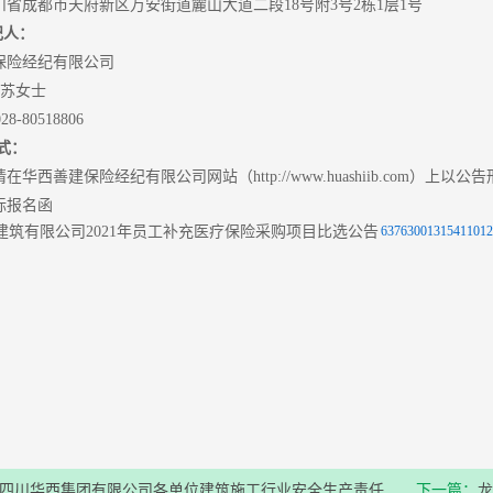
省成都市天府新区万安街道麓山大道二段18号附3号2栋1层1号
纪人：
保险经纪有限公司
：苏女士
-80518806
式：
华西善建保险经纪有限公司网站（http://www.huashiib.com）上以公
标报名函
63763001315411012
2021年7
四川华西集团有限公司各单位建筑施工行业安全生产责任
下一篇：
龙