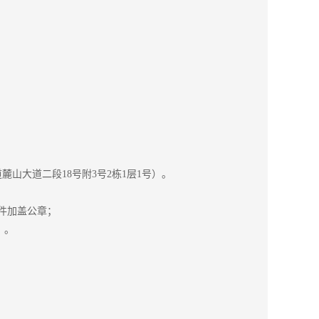
山大道二段18号附3号2栋1层1号）。
件加盖公章；
）。