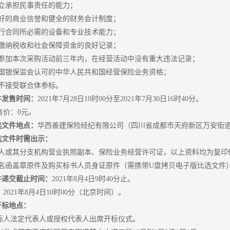
独立承担民事责任的能力；
有良好的商业信誉和健全的财务会计制度；
有履行合同所必需的设备和专业技术能力；
依法缴纳税收和社会保障资金的良好记录；
标人参加本次采购活动前三年内，在经营活动中没有重大违法记录；
有中国银保监会认可的中华人民共和国经营保险业务资格；
目不接受联合体参标。
件发售时间：
2021年7月28日10时00分至2021年7月30日16时40分。
售价：0元。
选文件地点：
华西善建保险经纪有限公司（四川省成都市天府新区万安街道麓
选文件时需出示：
业法人或其分支机构营业执照副本、保险业务经营许可证，以上资料均为复印
标报名函盖章原件及购买标书人员身证原件（需携带U盘拷贝电子版比选文件
件递交截止时间：
2021年8月4日9时40分止。
2021年8月4日10时00分（北京时间）。
开标地点：
标人法定代表人或授权代表人出席开标仪式。