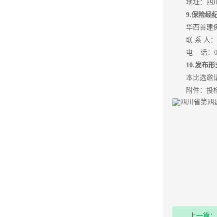
地址：四川
9.
保险经
华西善建
联 系 人
电 话：028
10.
发布形
本比选邀请在
附件：投
上一篇：