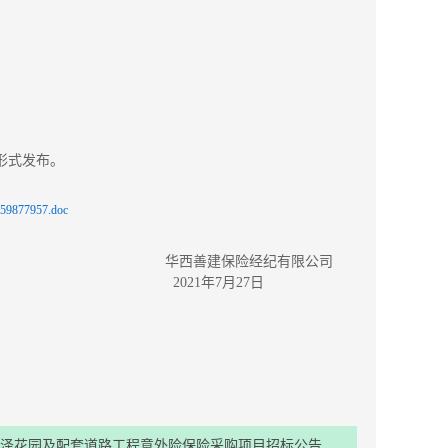
告形式发布。
59877957.doc
华西善建保险经纪有限公司
月27日
泽花园及配套道路工程意外险保险采购项目招标公告