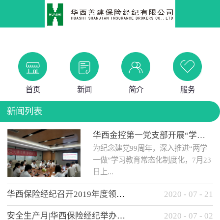
首页
新闻
简介
服务
新闻列表
华西金控第一党支部开展“学党史 知党情 做合格党员”主题教育工作会
为纪念建党99周年，深入推进“两学
一做”学习教育常态化制度化，7月23
日上...
华西保险经纪召开2019年度领导班子述职考核工作会
2020
-
07
-
21
午，华西金控第一党支部举办了“学
安全生产月|华西保险经纪举办应急消防安全知识培训
2020
-
07
-
02
党史、知党情、...