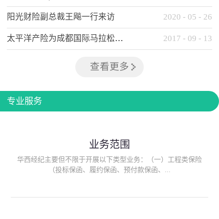
阳光财险副总裁王飚一行来访
2020
-
05
-
26
太平洋产险为成都国际马拉松提供全方位保险保障
2017
-
09
-
13
查看更多
专业服务
业务范围
华西经纪主要但不限于开展以下类型业务：（一）工程类保险
（投标保函、履约保函、预付款保函、...
质量保函、建筑工程/安装工程一切险、建筑工程施工人员团体意
外伤害综合保险、建筑施工企业雇主责任保险等）；（二）政府