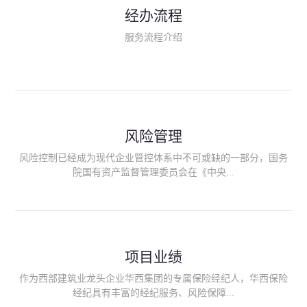
民生类保险（安全生产责任险、环境污染责任险、食品安全责任
经办流程
险、政府公共安全责任保险/自然灾害公众责任保险、精神病监护
人责任险、首台套/首版次保险、科技保险等）；（三）传统财产
服务流程介绍
险业务（车辆保险、企业财产保险、雇主责任险、企业员工团体
意外险、公众责任险、诉讼财产保全保函等）；（四）传统人身
险业务（意外险、健康险、养老险/年金等）；（五）其他定制保
险产品；（六）保险招投标业务。随着业务的开展，华西经纪会
逐步向集团产业链上下游延伸保险经纪服务，不仅把专业的建筑
工程领域保险经纪服务提供给同业企业，同时也为社会各行业提
供专业、优质的保险经纪服务。
风险管理
风险控制已经成为现代企业管控体系中不可或缺的一部分，国务
院国有资产监督管理委员会在《中央...
企业全面风险管理指引》中明确要求中央企业要建立风险管理组
织体系、制定风险管理措施、设立风险管理部门或聘请专业机构
进行风险管理。 四川华西保险经纪有限公司作为保险经纪人
项目业绩
能够为客户降低风险管理成本，提高经营效率；能够为企业提供
从风险评估、风险分析、风险防范、风险转移到灾后防损、索赔
作为西部建筑业龙头企业华西集团的专属保险经纪人，华西保险
等全方位、全过程、专家式的服务，拓展和深化由保险公司提供
经纪具有丰富的经纪服务、风险保障...
的传统服务，免却客户的后顾之忧。